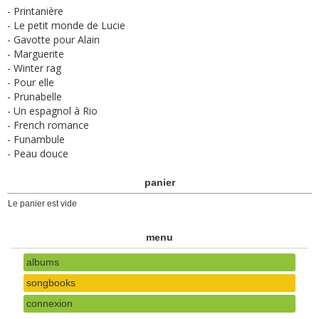
- Printanière
- Le petit monde de Lucie
- Gavotte pour Alain
- Marguerite
- Winter rag
- Pour elle
- Prunabelle
- Un espagnol à Rio
- French romance
- Funambule
- Peau douce
panier
Le panier est vide
menu
albums
songbooks
connexion