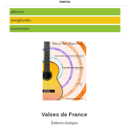
menu
albums
songbooks
connexion
Valses de France
Éditions Arpèges