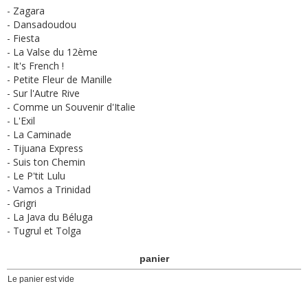
- Zagara
- Dansadoudou
- Fiesta
- La Valse du 12ème
- It's French !
- Petite Fleur de Manille
- Sur l'Autre Rive
- Comme un Souvenir d'Italie
- L'Exil
- La Caminade
- Tijuana Express
- Suis ton Chemin
- Le P'tit Lulu
- Vamos a Trinidad
- Grigri
- La Java du Béluga
- Tugrul et Tolga
panier
Le panier est vide