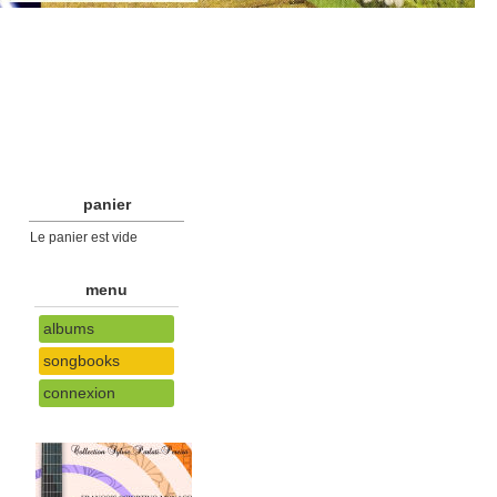
panier
Le panier est vide
menu
albums
songbooks
connexion