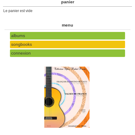
panier
Le panier est vide
menu
albums
songbooks
connexion