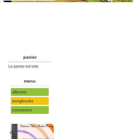
panier
Le panier est vide
menu
albums
songbooks
connexion