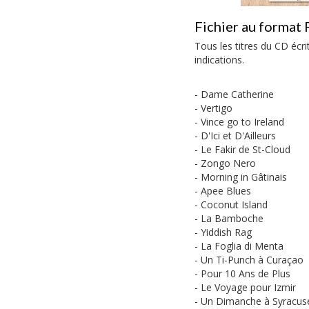
Fichier au format 
Tous les titres du CD écr
indications.
- Dame Catherine
- Vertigo
- Vince go to Ireland
- D'Ici et D'Ailleurs
- Le Fakir de St-Cloud
- Zongo Nero
- Morning in Gâtinais
- Apee Blues
- Coconut Island
- La Bamboche
- Yiddish Rag
- La Foglia di Menta
- Un Ti-Punch à Curaçao
- Pour 10 Ans de Plus
- Le Voyage pour Izmir
- Un Dimanche à Syracus