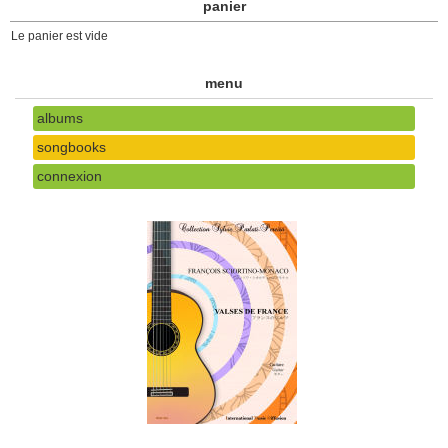
panier
Le panier est vide
menu
albums
songbooks
connexion